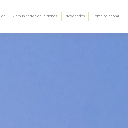
ción
Comunicación de la ciencia
Novedades
Cómo colaborar
ca Cardini
ión de cientificos
Auditorio
Core facilities
Vinculación tecnológica