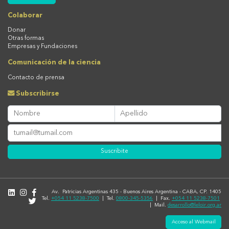
Colaborar
Donar
Otras formas
Empresas y Fundaciones
Comunicación de la ciencia
Contacto de prensa
Subscribirse
Suscribite
Av. Patricias Argentinas 435 - Buenos Aires Argentina - CABA, CP. 1405
Tel.
+054 11 5238-7500
| Tel.
0800-345-5356
| Fax.
+054 11 5238-7501
| Mail.
desarrollo@leloir.org.ar
Acceso al Webmail