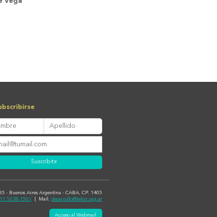
é Vega
bscribirse
Suscribite
435 - Buenos Aires Argentina - CABA, CP. 1405
11 5238-7501
| Mail.
desarrollo@leloir.org.ar
Acceso al Webmail