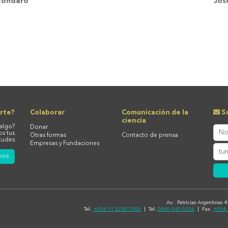
otondaro
Jos
rte?
Colaborar
Comunicación de la
Su
ciencia
algo?
Donar
os tus
Otras formas
Contacto de prensa
tudes
Empresas y Fundaciones
nos
Av. Patricias Argentinas 
Tel.
+054 11 5238-7500
| Tel.
0800-345-5356
| Fax.
+054 