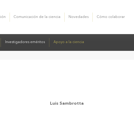
ción
Comunicación de la ciencia
Novedades
Cómo colaborar
ca Cardini
ión de cientificos
Investigadores eméritos
Auditorio
Core facilities
Apoyo a la ciencia
Vinculación tecnológica
Luis Sambrotta