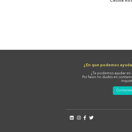
Cecilia R
¿En que podemos ayuda
¿Te podemos ayudar en 
Por favor no dudes en contarn
inquie
Contacta