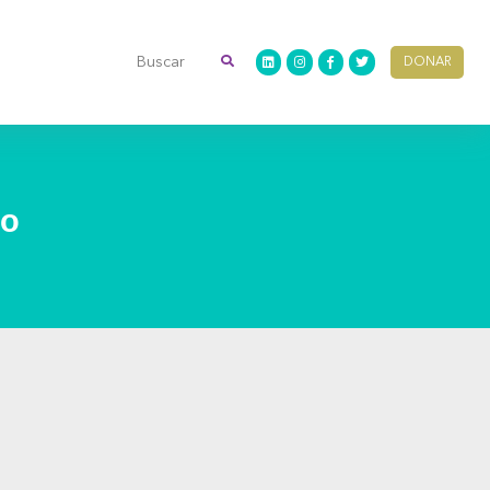
DONAR
io