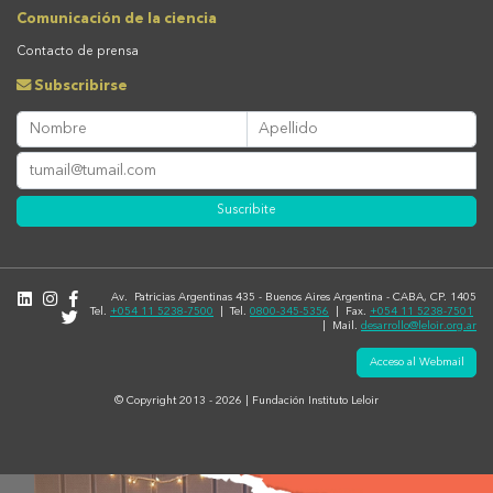
Comunicación de la ciencia
Contacto de prensa
Subscribirse
Suscribite
Av. Patricias Argentinas 435 - Buenos Aires Argentina - CABA, CP. 1405
Tel.
+054 11 5238-7500
| Tel.
0800-345-5356
| Fax.
+054 11 5238-7501
| Mail.
desarrollo@leloir.org.ar
Acceso al Webmail
© Copyright 2013 - 2026 | Fundación Instituto Leloir