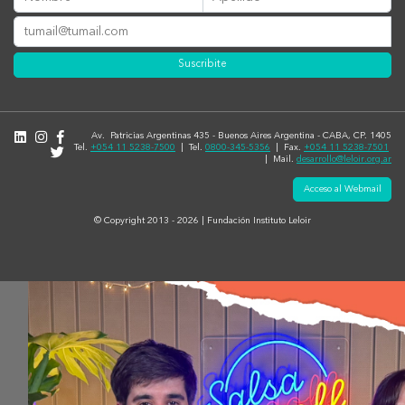
Suscribite
Av. Patricias Argentinas 435 - Buenos Aires Argentina - CABA, CP. 1405
Tel.
+054 11 5238-7500
| Tel.
0800-345-5356
| Fax.
+054 11 5238-7501
| Mail.
desarrollo@leloir.org.ar
Acceso al Webmail
© Copyright 2013 - 2026 | Fundación Instituto Leloir