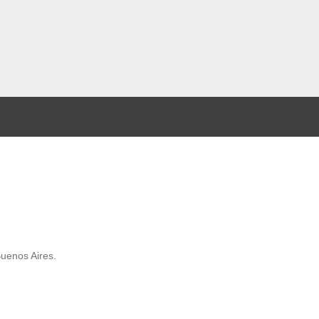
Bueno
s
Aires.