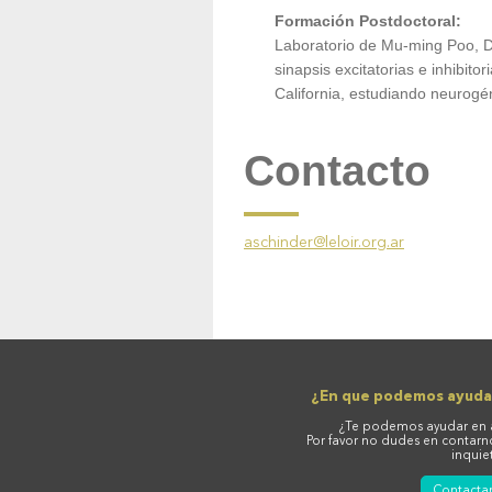
Formación Post
d
octoral:
Laboratorio de Mu-ming Poo
, 
sinapsis excitatorias e inhibitori
California,
estudiando
neurogén
Contacto
aschinder@leloir.org.ar
¿En que podemos ayuda
¿Te podemos ayudar en 
Por favor no dudes en contarn
inquie
Contacta