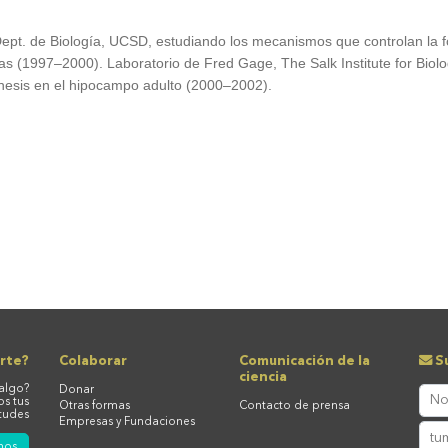
Dept. de Biología,
UC
SD
, estudiando los mecanismos que controlan la f
as (
1997­–2000).
Laboratorio de
Fred Gage, The Salk Institute for Biol
esis en el hipocampo adulto (2000–2002).
rte?
Colaborar
Comunicación de la
Su
ciencia
algo?
Donar
os tus
Otras formas
Contacto de prensa
tudes
Empresas y Fundaciones
nos