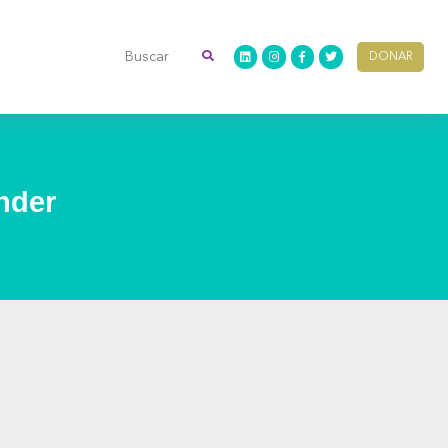
DONAR
inder