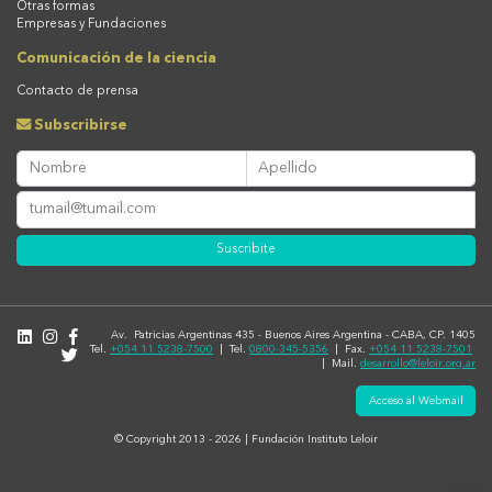
Otras formas
Empresas y Fundaciones
Comunicación de la ciencia
Contacto de prensa
Subscribirse
Suscribite
Av. Patricias Argentinas 435 - Buenos Aires Argentina - CABA, CP. 1405
Tel.
+054 11 5238-7500
| Tel.
0800-345-5356
| Fax.
+054 11 5238-7501
| Mail.
desarrollo@leloir.org.ar
Acceso al Webmail
© Copyright 2013 - 2026 | Fundación Instituto Leloir