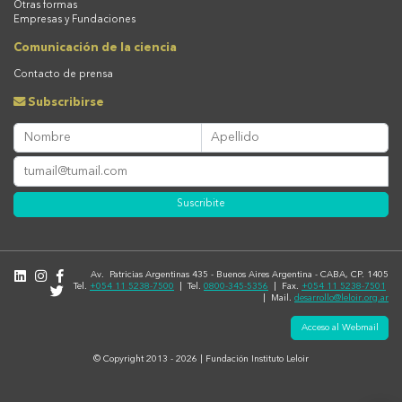
Otras formas
Empresas y Fundaciones
Comunicación de la ciencia
Contacto de prensa
Subscribirse
Suscribite
Av. Patricias Argentinas 435 - Buenos Aires Argentina - CABA, CP. 1405
Tel.
+054 11 5238-7500
| Tel.
0800-345-5356
| Fax.
+054 11 5238-7501
| Mail.
desarrollo@leloir.org.ar
Acceso al Webmail
© Copyright 2013 - 2026 | Fundación Instituto Leloir